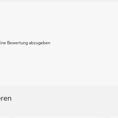
 eine Bewertung abzugeben
eren
N