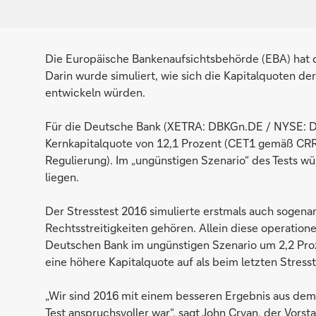
Die Europäische Bankenaufsichtsbehörde (EBA) hat di
Darin wurde simuliert, wie sich die Kapitalquoten de
entwickeln würden.
Für die Deutsche Bank (XETRA: DBKGn.DE / NYSE: DB)
Kernkapitalquote von 12,1 Prozent (CET1 gemäß CR
Regulierung). Im „ungünstigen Szenario“ des Tests w
liegen.
Der Stresstest 2016 simulierte erstmals auch sogena
Rechtsstreitigkeiten gehören. Allein diese operatione
Deutschen Bank im ungünstigen Szenario um 2,2 Pro
eine höhere Kapitalquote auf als beim letzten Stress
„Wir sind 2016 mit einem besseren Ergebnis aus dem
Test anspruchsvoller war“, sagt John Cryan, der Vors