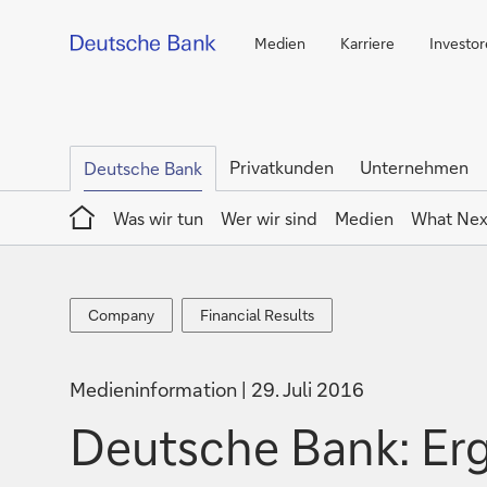
Medien
Karriere
Investo
Privatkunden
Unternehmen
Deutsche Bank
Home
Was wir tun
Wer wir sind
Medien
What Nex
Company
Financial
Company
Financial Results
Results
Medieninformation
29. Juli 2016
Deutsche Bank: Erg