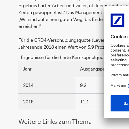
Ergebnis harter Arbeit und vieler, oft kleiner Schritte
Zeiten gewappnet ist.“ Das Management der Bank werd
„Wir sind auf einem guten Weg, bis Ende 2018 eine 
erreichen.“
Für die CRD4-Verschuldungsquote (Leverage Ratio) er
Jahresende 2018 einen Wert von 3,9 Prozent, im ungü
Ergebnisse für die harte Kernkapitalquote in den St
Jahr
Ausgangspunkt
2014
9,2
2016
11,1
Weitere Links zum Thema