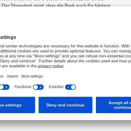
. Der Stresstest zeigt, dass die Bank auch für härtere
e die Kapitalausstattung wie geplant weiter stärken.
Kernkapitalquote von mindestens 12,5 Prozent zu
gab der EBA-Stresstest 2016 im Basis-Szenario für das
nstigen Szenario von 3,0 Prozent.
resstests 2014 und 2016 (bei Vollumsetzung, in Prozent):
Basisszenario
Ungünstiges Szenario
10,5
7,0
12,1
7,8