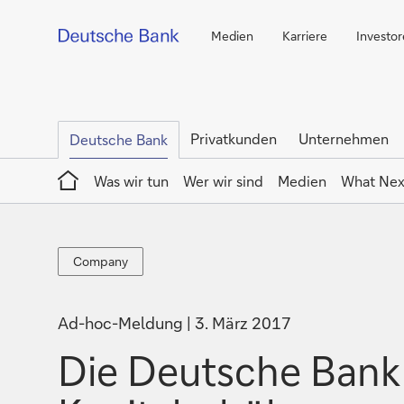
Medien
Karriere
Investo
Privatkunden
Unternehmen
Deutsche Bank
Home
Was wir tun
Wer wir sind
Medien
What Nex
Company
Company
Ad-hoc-Meldung
3. März 2017
Die Deutsche Bank 