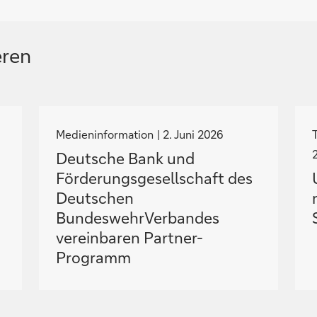
eren
N
a
Medieninformation
2. Juni 2026
v
Deutsche Bank und
i
i
Förderungsgesellschaft des
g
Deutschen
i
i
BundeswehrVerbandes
e
vereinbaren Partner-
r
Programm
e
z
u