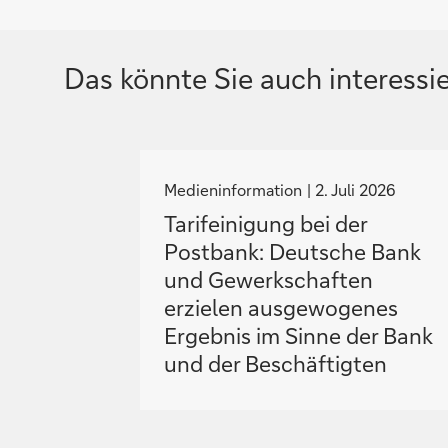
Das könnte Sie auch interessi
N
a
Medieninformation
2. Juli 2026
v
Tarifeinigung bei der
i
Postbank: Deutsche Bank
g
und Gewerkschaften
i
erzielen ausgewogenes
e
Ergebnis im Sinne der Bank
r
und der Beschäftigten
e
z
u