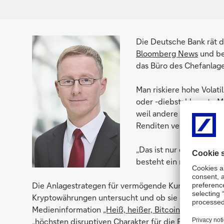
Die Deutsche Bank rät d
Bloomberg News
und ber
das Büro des Chefanlag
Man riskiere hohe Volati
oder
-diebstahl
, sagte 
weil andere Anlageklass
Renditen versprechen.
„Das ist nur etwas für An
besteht ein realistisches
Die Anlagestrategen für vermögende Kunden der Deu
Kryptowährungen untersucht und ob sie das tradition
Medieninformation
„Heiß, heißer, Bitcoin“
). Ihr Erge
„höchsten disruptiven Charakter für die Finanzindustr