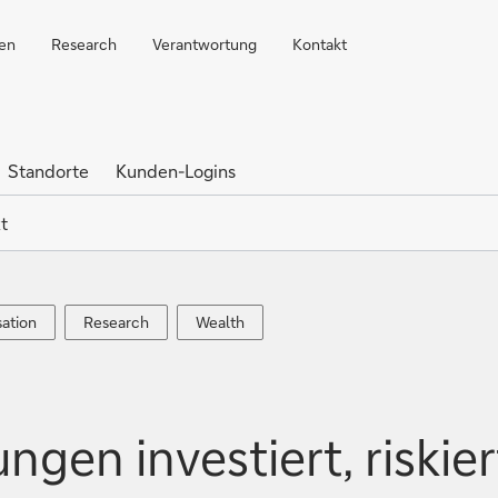
ren
Research
Verantwortung
Kontakt
Standorte
Kunden-Logins
t
sation
Research
Wealth
sation
Research
Wealth
gen investiert, riskiert