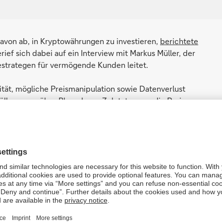
avon ab, in Kryptowährungen zu investieren,
berichtete
ief sich dabei auf ein Interview mit Markus Müller, der
estrategen für vermögende Kunden leitet.
lität, mögliche Preismanipulation sowie Datenverlust
Müller gegenüber Bloomberg. Zuletzt zogen die Preise an,
en wie festverzinslichen Anlagen auch keine allzu guten
leger, die spekulativ investieren", sagte Müller. „Es
 Risiko des Totalverlustes."
tschen Bank hatten die Risiken von Anlagen in
elle Geld ersetzen könnten (siehe dazu auch unsere
bnis: Es handele sich um eine Technologie mit dem wohl
ie und die breite Gesellschaft seit der Erfindung des