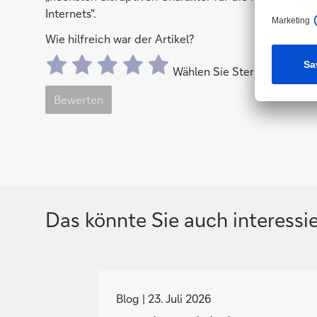
Internets".
Wie hilfreich war der Artikel?
Wählen Sie Sterne aus, um
Bewerten
Das könnte Sie auch interessi
N
a
Blog
23. Juli 2026
v