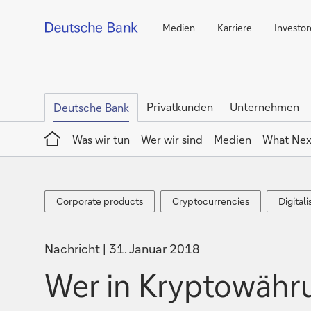
Medien
Karriere
Investo
Privatkunden
Unternehmen
Deutsche Bank
Home
Was wir tun
Wer wir sind
Medien
What Nex
Corporate
Cryptocurrencies
Digitali
Corporate products
Cryptocurrencies
Digitali
products
Nachricht
31. Januar 2018
Wer in Kryptowährun