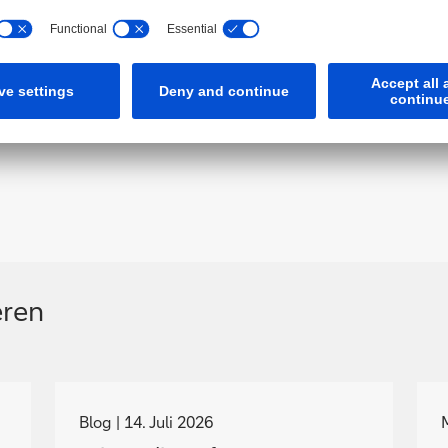
 eine Bewertung abzugeben
eren
N
a
Blog
14. Juli 2026
v