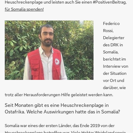
Heuschreckenplage und leisten auch Sie einen #PositivenBeitrag,
für Somalia spenden!
Federico
Rossi,
Delegierter
des DRK in
Somalia,
berichtet im
Interview von
der Situation
vor Ort und
darüber, wie
trotz aller Herausforderungen Hilfe geleistet werden kann.
Seit Monaten gibt es eine Heuschreckenplage in
Ostafrika. Welche Auswirkungen hatte das in Somalia?
Somalia war eines der ersten Länder, das Ende 2019 von der
Heuschreckenplage betroffen war. Viele Hektar Weideland sowie