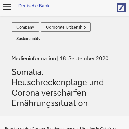
Hom
Navigation
öffnen
Company
Corporate
Company
Corporate Citizenship
Citizenship
Sustainability
Sustainability
Medieninformation
18. September 2020
Somalia:
Heuschreckenplage und
Corona verschärfen
Ernährungssituation
Bereits vor der Corona-Pandemie war die Situation in Ostafrika