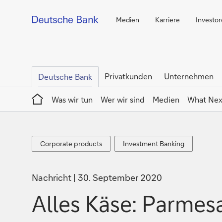
Medien
Karriere
Investo
Privatkunden
Unternehmen
Deutsche Bank
Home
Was wir tun
Wer wir sind
Medien
What Nex
Corporate
Investment
Corporate products
Investment Banking
products
Banking
Nachricht
30. September 2020
Alles Käse: Parmesa