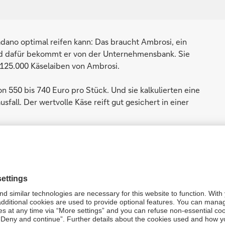
dano optimal reifen kann: Das braucht Ambrosi, ein
eld dafür bekommt er von der Unternehmensbank. Sie
 125.000 Käselaiben von Ambrosi.
 550 bis 740 Euro pro Stück. Und sie kalkulierten eine
fall. Der wertvolle Käse reift gut gesichert in einer
alltägliche Finanzierung auch in den Medien Widerhall
d, England, der Schweiz, Frankreich und Italien darüber.
sionell
“ geben einen Einblick in die Finanzierung, beide