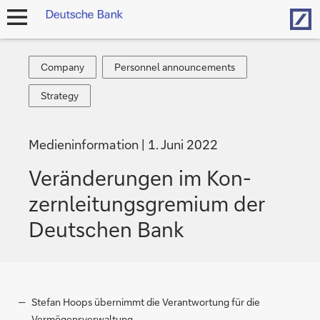
Hom
Navigation
öffnen
Company
Personnel
Company
Personnel announcements
announcements
Strategy
Strategy
Medieninformation
1. Juni 2022
Ver­än­de­rungen im Kon­
zern­lei­tungs­gre­mi­um der
Deutschen Bank
Stefan Hoops übernimmt die Verantwortung für die
Vermögensverwaltung