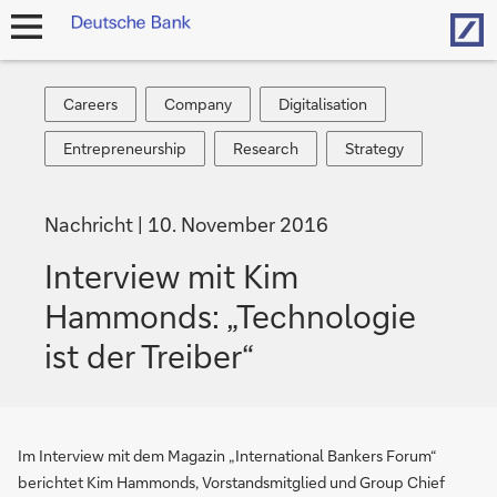
Hom
Navigation
öffnen
Careers
Company
Digitalisation
Careers
Company
Digitalisation
Entrepreneurship
Research
Strategy
Entrepreneurship
Research
Strategy
Nachricht
10. November 2016
Interview mit Kim
Hammonds: „Technologie
ist der Treiber“
Im Interview mit dem Magazin „International Bankers Forum“
berichtet Kim Hammonds, Vorstandsmitglied und Group Chief