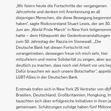
„Wir feiern heute die Fortschritte der vergangenen
Jahrzehnte und denken mit Anerkennung an all
diejenigen Menschen, die diese Bewegung begonne
haben“, sagte Risikovorstand Stuart Lewis, der am 30.
Juni am „World Pride March” in New York teilgenom
hatte – dem Höhepunkt der Gedenkveranstaltungen
zum 50. Jahrestag der Razzia im Stonewall. „Die
Deutsche Bank hat diesen Fortschritt mit
vorangetrieben, deswegen freue ich mich sehr, hier
mitzufeiern und meine Solidarität zu zeigen, aber au
deutlich zu machen, dass noch viel Arbeit vor uns lieg
Dafür brauchen wir auch unsere Botschafter“, appell
LGBT-Allies in der Deutschen Bank.
Erstmals trafen sich in New York 25 Vertreter von db
Brasilien, Deutschland, Großbritannien, Hongkong, Ind
tauschten sich über erfolgreiche Initiativen in ihren
gemeinsam. Schätzungen zufolge haben fünf Millio