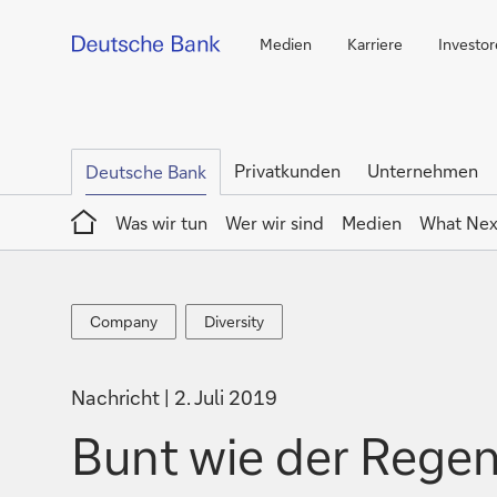
Medien
Karriere
Investo
Privatkunden
Unternehmen
Deutsche Bank
Home
Was wir tun
Wer wir sind
Medien
What Nex
Company
Diversity
Company
Diversity
Nachricht
2. Juli 2019
Bunt wie der Rege