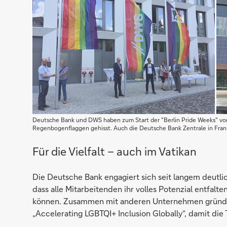
Deutsche Bank und DWS haben zum Start der "Berlin Pride Weeks" vor 
Regenbogenflaggen gehisst. Auch die Deutsche Bank Zentrale in Frank
Für die Vielfalt – auch im Vatikan
Die Deutsche Bank engagiert sich seit langem deutli
dass alle Mitarbeitenden ihr volles Potenzial entfalt
können. Zusammen mit anderen Unternehmen gründete 
„Accelerating LGBTQI+ Inclusion Globally“, damit die