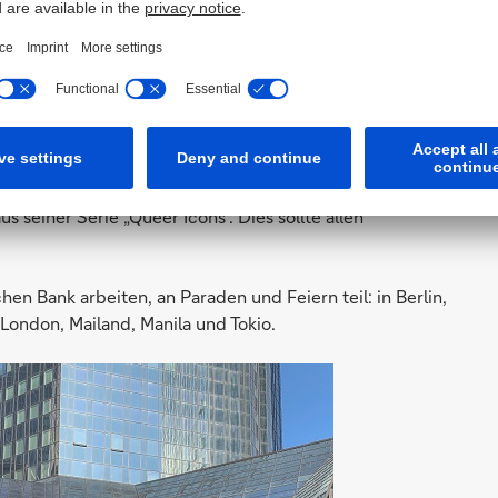
ür schwule und lesbische Kunst
“ haben anlässlich des
riel Garcia Roman beauftragt, den Pride-Marsch am 30.
 seiner Serie „Queer Icons“. Dies sollte allen
n Bank arbeiten, an Paraden und Feiern teil: in Berlin,
 London, Mailand, Manila und Tokio.