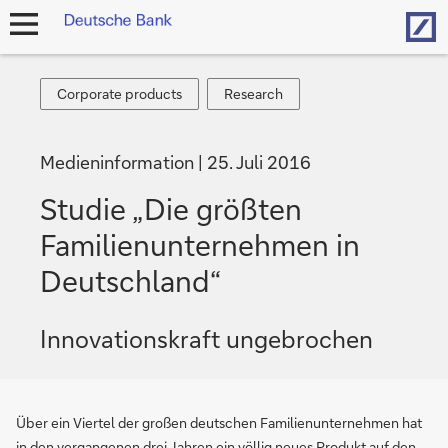
Hom
Navigation
öffnen
Corporate
Research
Corporate products
Research
products
Medieninformation
25. Juli 2016
Studie „Die größten
Familienunternehmen in
Deutschland“
Innovationskraft ungebrochen
Über ein Viertel der großen deutschen Familienunternehmen hat
in den vergangenen drei Jahren ein völlig neues Produkt auf den