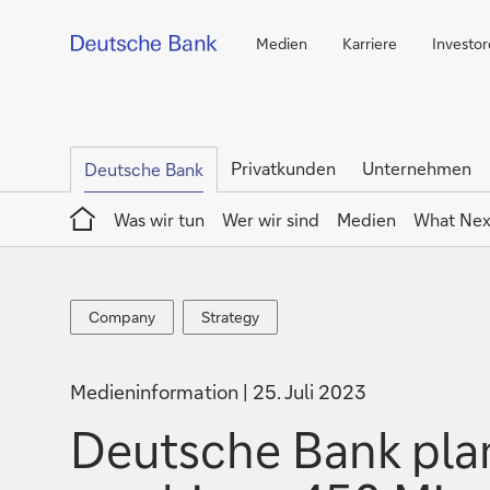
Medien
Karriere
Investo
Privatkunden
Unternehmen
Deutsche Bank
Home
Was wir tun
Wer wir sind
Medien
What Nex
Company
Strategy
Company
Strategy
Medieninformation
25. Juli 2023
Deutsche Bank pla