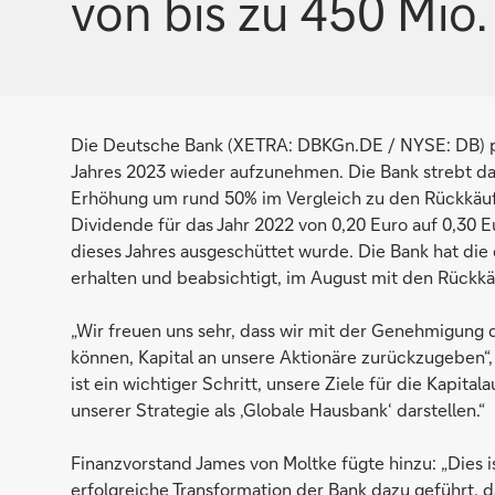
von bis zu 450 Mio.
Die Deutsche Bank (XETRA: DBKGn.DE / NYSE: DB) pla
Jahres 2023 wieder aufzunehmen. Die Bank strebt dab
Erhöhung um rund 50% im Vergleich zu den Rückkäufe
Dividende für das Jahr 2022 von 0,20 Euro auf 0,30
dieses Jahres ausgeschüttet wurde. Die Bank hat di
erhalten und beabsichtigt, im August mit den Rückk
„Wir freuen uns sehr, dass wir mit der Genehmigung
können, Kapital an unsere Aktionäre zurückzugeben“,
ist ein wichtiger Schritt, unsere Ziele für die Kapita
unserer Strategie als ‚Globale Hausbank‘ darstellen.“
Finanzvorstand James von Moltke fügte hinzu: „Dies is
erfolgreiche Transformation der Bank dazu geführt, d