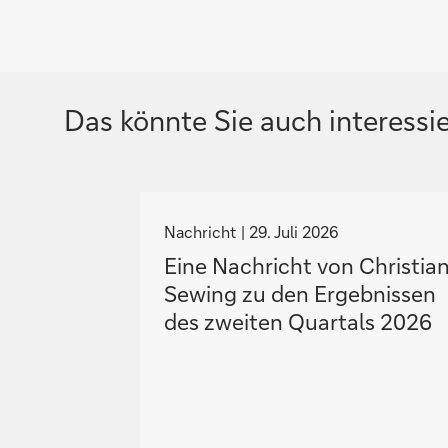
Das könnte Sie auch interessi
N
a
Nachricht
29. Juli 2026
v
Eine Nachricht von Christia
i
Sewing zu den Ergebnissen
g
des zweiten Quartals 2026
i
e
r
e
z