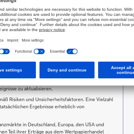
balen Netzwerk.
gen werden zum tatsächlichen Beginn des
sagen. Zukunftsgerichtete Aussagen sind Aussagen,
ben, sie umfassen auch Aussagen über die Annahmen
die zugrunde liegenden Annahmen. Diese Aussagen
en, die der Geschäftsleitung der Deutschen Bank
 Aussagen beziehen sich deshalb nur auf den Tag, an
rnimmt keine Verpflichtung, solche Aussagen
ignisse zu aktualisieren.
äß Risiken und Unsicherheitsfaktoren. Eine Vielzahl
 tatsächlichen Ergebnisse erheblich von
nanzmärkte in Deutschland, Europa, den USA und
hen Teil ihrer Erträge aus dem Wertpapierhandel