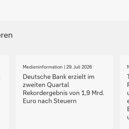
eren
N
a
Medieninformation
29. Juli 2026
v
n
Deutsche Bank erzielt im
i
i
zweiten Quartal
g
Rekordergebnis von 1,9 Mrd.
i
i
Euro nach Steuern
e
r
e
z