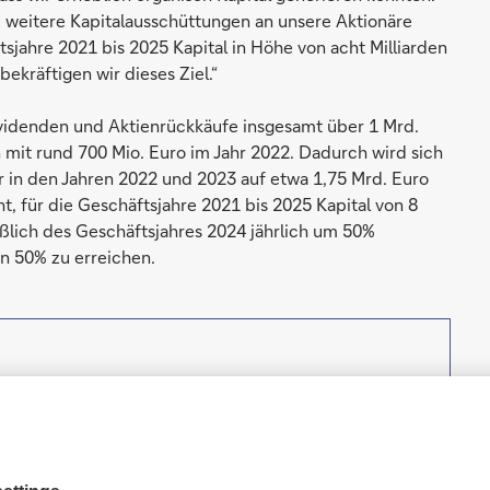
ke weitere Kapitalausschüttungen an unsere Aktionäre
sjahre 2021 bis 2025 Kapital in Höhe von acht Milliarden
kräftigen wir dieses Ziel.“
ividenden und Aktienrückkäufe insgesamt über 1 Mrd.
n mit rund 700 Mio. Euro im Jahr 2022. Dadurch wird sich
r in den Jahren 2022 und 2023 auf etwa 1,75 Mrd. Euro
, für die Geschäftsjahre 2021 bis 2025 Kapital von 8
eßlich des Geschäftsjahres 2024 jährlich um 50%
n 50% zu erreichen.
stleistungen an – vom Zahlungsverkehr und dem
mögensverwaltung bis hin zu einem fokussierten
 mittelständische Unternehmen, Konzerne, die
e Deutsche Bank ist die führende Bank in Deutschland