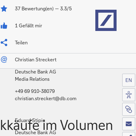
Home
37
Bewertung(en)
— 3.3/5
1 Gefällt mir
Teilen
Christian Streckert
Deutsche Bank AG
Media Relations
EN
Zug
+49 69 910-38079
christian.streckert@db.com
Sei
Co
ckkäufe im Volumen
Eduard Stipic
Deutsche Bank AG
Tei