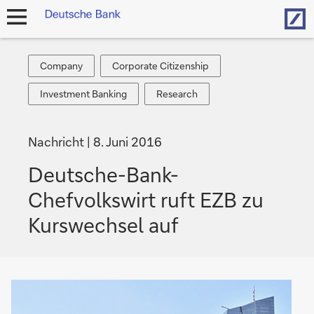
Hom
Navigation
öffnen
Company
Corporate
Company
Corporate Citizenship
Citizenship
Investment
Research
Investment Banking
Research
Banking
Nachricht
8. Juni 2016
Deutsche-Bank-
Chefvolkswirt ruft EZB zu
Kurswechsel auf